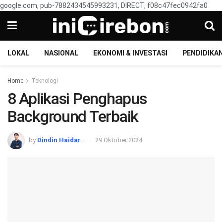
google.com, pub-7882434545993231, DIRECT, f08c47fec0942fa0
LOKAL
NASIONAL
EKONOMI & INVESTASI
PENDIDIKA
Home
Teknologi
8 Aplikasi Penghapus
Background Terbaik
by
Dindin Haidar
29 Oktober 2024