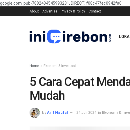
google.com, pub-7882434545993231, DIRECT, f08c47fec0942fa0
About
Advertise
Privacy & Policy
Contact
LOKA
Home
Ekonomi & Investasi
5 Cara Cepat Mend
Mudah
by
Arif Naufal
24 Juli 2024
in
Ekonomi & Inve